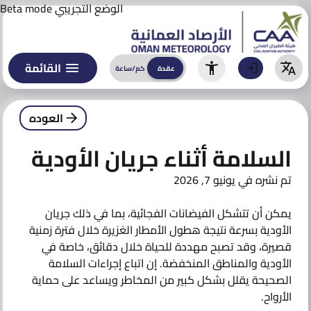
تنبؤات الطيران
تقل
الوضع التجريبي
Beta mode
اشرة
النشرات الجوية
ى
محتوى
التحذيرات
القائمة
عقدة
كم/ساعة
عقدة
كم/ساعة
التحذيرات
العوده
تقارير تحذيرات و تنبيهات خاصة
السلامة أثناء جريان الأودية
المناخ
تم نشره في
يونيو 7, 2026
الأنشطة والتوعية
الذكاء الاصطناعي
يمكن أن تتشكل الفيضانات الفجائية، بما في ذلك جريان
الأودية بسرعة نتيجة هطول الأمطار الغزيرة خلال فترة زمنية
نماذج التوقعات
قصيرة، وقد تصبح مهددة للحياة خلال دقائق، خاصة في
الأودية والمناطق المنخفضة. إن اتباع إجراءات السلامة
مبادراتنا في الذكاء الأصطناعي
الصحيحة يقلل بشكل كبير من المخاطر ويساعد على حماية
الأرواح.
تواصل معنا