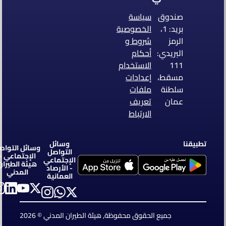
صندوق
سياسة
بريد: 1،
الخصوصية
الرمز
شروط و
البريدي:
أحكام
111
الاستخدام
مسقط،
إعدادات
سلطنة
ملفات
عمان
تعريف
الارتباط
تطبيقنا
وسائل
وسائل التواصل
التواصل
الإجتماعي -
الإجتماعي
هيئة الطيران
- الأرصاد
المدني
العمانية
جميع الحقوق محفوظة, هيئة الطيران المدني © 2026