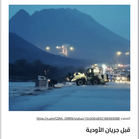
من نحن
المصدر:
https://x.com/CDAA_OMAN/status/1545064850186969088
قبل جريان الأودية