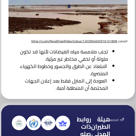
المصدر:
https://x.com/RoyalOmanPolice/status/1203904605916151808
تجنب ملامسة مياه الفيضانات لأنها قد تكون
ملوثة أو تخفي مخاطر غير مرئية.
الابتعاد عن الطرق والجسور وخطوط الكهرباء
المتضررة.
العودة إلى المنزل فقط بعد إعلان الجهات
المختصة أن المنطقة آمنة.
هيئة
روابط
الطيران
ذات
المدني
صله