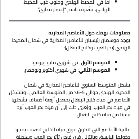
أما في المحيط الهندي وجنوب غرب المحيط
الهادئ، فتُعرف باسم “إعصار مداري”.
معلومات تهمك حول الأعاصير المدارية
يوجد موسمان رئيسيان للأعاصير المدارية في شمال المحيط
الهندي (بحر العرب وخليج البنغال):
الموسم الأول
: في شهري مايو ويونيو.
الموسم الثاني
: في شهري أكتوبر ونوفمبر.
يشكل المتوسط السنوي للأعاصير المدارية في شمال
المحيط الهندي حوالي 5-6٪ من المتوسط العالمي. وتتشكل
الأعاصير في مياه خليج البنغال بمعدل أربعة أضعاف تشكلها
في مياه بحر العرب، ويُعزى ذلك إلى أن مياه بحر العرب أبرد
نسبيًا من مياه خليج البنغال.
غالبية الأعاصير التي تتكون فوق مياه الخليج تضعف بمجرد
دخولها اليابسة، وبالتالي فإن فرص تأثر بحر العرب وسلطنة