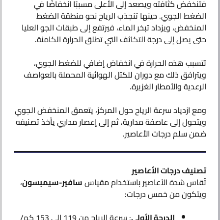
فتنخفض كثافته ويصعد إلى الأعلى مسببًا انخفاضًا في
الضغط الجوي. حينها تنجذب الرياح نحو منطقة الضغط
المنخفض، ويزداد تبخر الماء، فيرتفع إلى طبقات الجو العليا
حتى يصل إلى درجة التكاثف التي تطلق الحرارة الكامنة.
تتسبب هذه الحرارة في انخفاض إضافي للضغط الجوي،
ويترافق ذلك مع دوران للكتل الهوائية المحملة بالعواصف
الرعدية والأمطار الغزيرة.
ومع ازدياد سرعة الرياح حول المركز، يتعمق المنخفض الجوي
ويتحول إلى عاصفة مدارية، ثم إلى إعصار مداري يأخذ تصنيفه
ضمن سلم درجات الأعاصير.
تصنيف درجات الأعاصير
تُقاس شدة الأعاصير باستخدام مقياس
سافير-سيمبسون
،
ويتكون من خمس درجات:
الدرجة الأولى
: سرعة الرياح من 119 إلى 153 كم/