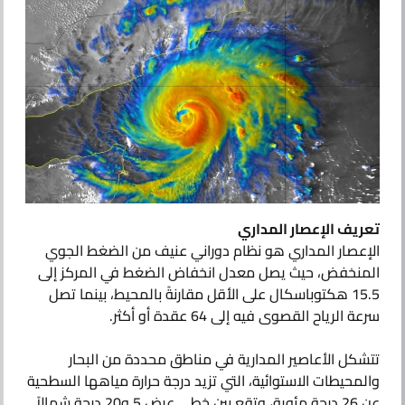
من نحن
تعريف الإعصار المداري
الإعصار المداري هو نظام دوراني عنيف من الضغط الجوي
المنخفض، حيث يصل معدل انخفاض الضغط في المركز إلى
15.5 هكتوباسكال على الأقل مقارنةً بالمحيط، بينما تصل
سرعة الرياح القصوى فيه إلى 64 عقدة أو أكثر.
تتشكل الأعاصير المدارية في مناطق محددة من البحار
والمحيطات الاستوائية، التي تزيد درجة حرارة مياهها السطحية
عن 26 درجة مئوية، وتقع بين خطي عرض 5 و20 درجة شمالاً