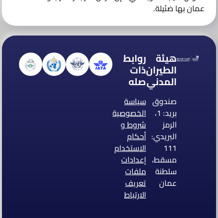
عمان بها ضئيلة.
هيئة
روابط
الطيران
ذات
المدني
صله
صندوق
سياسة
بريد: 1،
الخصوصية
الرمز
شروط و
البريدي:
أحكام
111
الاستخدام
مسقط،
إعدادات
سلطنة
ملفات
عمان
تعريف
الارتباط